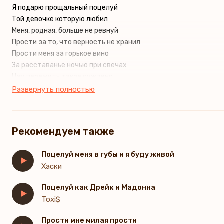
Я подарю прощальный поцелуй
Той девочке которую любил
Меня, родная, больше не ревнуй
Прости за то, что верность не хранил
Прости меня за горькое вино
За расставанье ночью при свечах
Нам пережить такое суждено
Прости, что я запутался в грехах
Развернуть полностью
Прощальный поцелуй дарю в последний раз
И слёзы вытираю на щеке
Рекомендуем также
Тебя обнимаю, не нужно лишних фраз
Моя судьба теперь в другой руке
Поцелуй меня в губы и я буду живой
Хаски
Прощальный поцелуй дарю в последний раз
И слёзы вытираю на щеке
Поцелуй как Дрейк и Мадонна
Тебя обнимаю, не нужно лишних фраз
Toxi$
Моя судьба теперь в другой руке
Прости мне милая прости