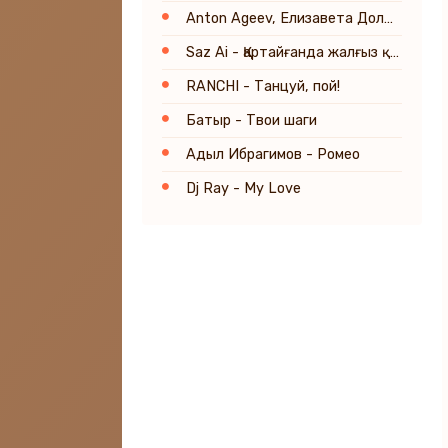
Anton Ageev, Елизавета Долженкова - Звездный вечер 2.0 (Remix)
Saz Ai - Қартайғанда жалғыз қалма
RANCHI - Танцуй, пой!
Батыр - Твои шаги
Адыл Ибрагимов - Ромео
Dj Ray - My Love