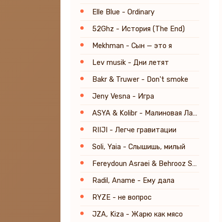
Elle Blue - Ordinary
52Ghz - История (The End)
Mekhman - Сын — это я
Lev musik - Дни летят
Bakr & Truwer - Don't smoke
Jeny Vesna - Игра
ASYA & Kolibr - Малиновая Лада (KalashnikoFF Mix)
RIIJI - Легче гравитации
Soli, Yaia - Слышишь, милый
Fereydoun Asraei & Behrooz Safarian - Gole Hayahoo
Radil, Aname - Ему дала
RYZE - не вопрос
JZA, Kiza - Жарю как мясо