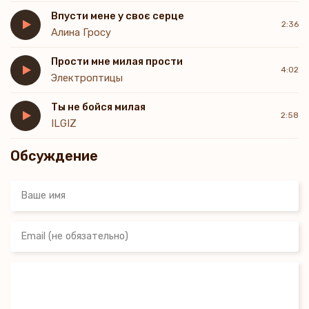
Впусти мене у своє серце
Дальше знов печаль дні холоднії
2:36
Алина Гросу
Та без крил тут я і пала мені зоря
Дощ в дворі ллється зоря в низ несеться
Прости мне милая прости
Я бажання гадав допоки серце бється
4:02
Электроптицы
Ты не бойся милая
2:58
ILGIZ
Обсуждение