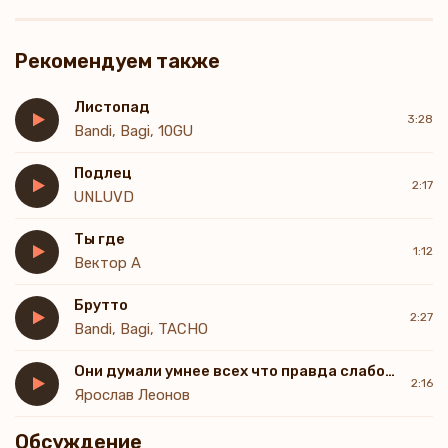
Рекомендуем также
Листопад
3:28
Bandi, Bagi, 10GU
Подлец
2:17
UNLUVD
Ты где
1:12
Вектор А
Брутто
2:27
Bandi, Bagi, TACHO
Они думали умнее всех что правда слабость а ложь успех
2:16
Ярослав Леонов
Обсуждение