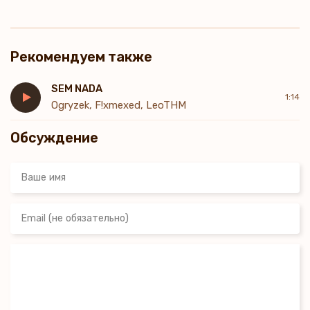
Рекомендуем также
SEM NADA
1:14
Ogryzek, F!xmexed, LeoTHM
Обсуждение