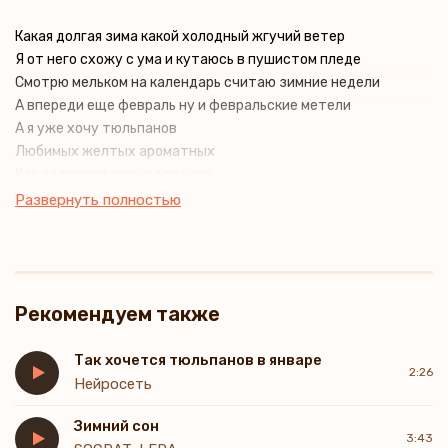
Какая долгая зима какой холодный жгучий ветер
Я от него схожу с ума и кутаюсь в пушистом пледе
Смотрю мельком на календарь считаю зимние недели
А впереди еще февраль ну и февральские метели
А я уже хочу тюльпанов
Любимых желтых ароматных
Как из прочитанных романов
Цветов весенних и приятных
Развернуть полностью
Рекомендуем также
Так хочется тюльпанов в январе
2:26
Нейросеть
Зимний сон
3:43