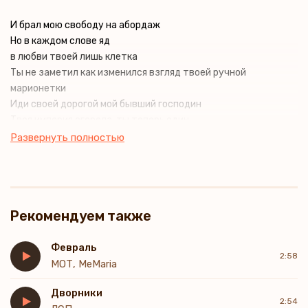
И брал мою свободу на абордаж
Но в каждом слове яд
в любви твоей лишь клетка
Ты не заметил как изменился взгляд твоей ручной
марионетки
Иди своей дорогой мой бывший господин
Твоя империя сгорела, ты теперь один
Развернуть полностью
Рекомендуем также
Февраль
2:58
МОТ, MeMaria
Дворники
2:54