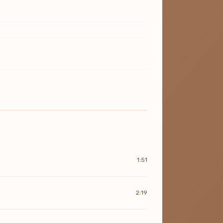
1:51
2:19