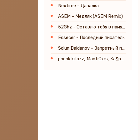
Nextime - Давалка
ASEM - Медляк (ASEM Remix)
52Ghz - Оставлю тебя в памяти
Essecer - Последний писатель
Solun Baidanov - Запретный плод
phonk killazz, MantiCxrs, Ka$per - LA DI DIE hoodtrap (Speed Up)