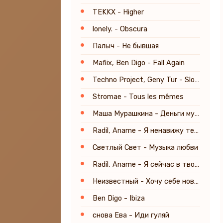
TEKKX - Higher
lonely. - Obscura
Палыч - Не бывшая
Mafiix, Ben Digo - Fall Again
Techno Project, Geny Tur - Slow Down
Stromae - Tous les mêmes
Маша Мурашкина - Деньги мужа 2.0
Radil, Aname - Я ненавижу тебя
Светлый Свет - Музыка любви
Radil, Aname - Я сейчас в твоих руках
Неизвестный - Хочу себе новый дом и тачку возле окна
Ben Digo - Ibiza
снова Ева - Иди гуляй