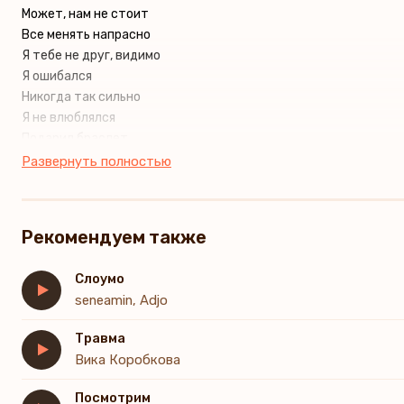
Может, нам не стоит
Все менять напрасно
Я тебе не друг, видимо
Я ошибался
Никогда так сильно
Я не влюблялся
Подарил браслет
Амулет твоего счастья
Развернуть полностью
А теперь печали
Горе да ненастье
Может, перестанешь
Рекомендуем также
На меня так обижаться
Так меня бояться?
Слоумо
Я ведь не обижу
seneamin, Adjo
Подходи ближе
Подходи ближе
Травма
Переросли в поцелуи
Вика Коробкова
Танцы, танцы
Классно
Посмотрим