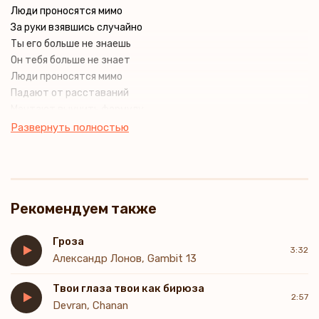
Люди проносятся мимо
За руки взявшись случайно
Ты его больше не знаешь
Он тебя больше не знает
Люди проносятся мимо
Падают от расставаний
Мечтают выучить формулу
Но не всем и не в миг открывают
Развернуть полностью
Дороги любви
Той светлой любви
Они нас ведут
Через тернии к звёздам
Рекомендуем также
Сквозь пальцы свои
Я буду там, где ты
Я буду внутри
Гроза
3:32
На краешке сердца
Александр Лонов, Gambit 13
Болтая ногами
Твои глаза твои как бирюза
Любить все твои
2:57
Devran, Chanan
Люди проносятся мимо