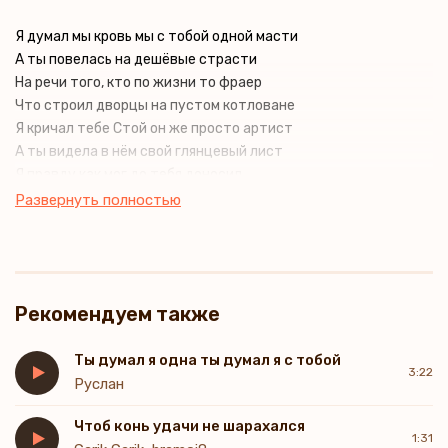
Я думал мы кровь мы с тобой одной масти
А ты повелась на дешёвые страсти
На речи того, кто по жизни то фраер
Что строил дворцы на пустом котловане
Я кричал тебе Стой он же просто артист
А ты видела в нём свой глянцевый лист
Я правду как мог до тебя доносил
Но ты оттолкнула, не хватило мне сил
Развернуть полностью
Ты выбрала клетку из лещи и злата
Забыла про дом и объятия брата
Твой мир это сцена, где маски и дым
А правда с чувствами брошены к ним
Рекомендуем также
Я верен словам, что впитались с малых лет
Ты думал я одна ты думал я с тобой
3:22
Руслан
Чтоб конь удачи не шарахался
1:31