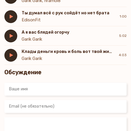
Garik Garik, hramoi8
Ты думал всё с рук сойдёт но нет брата
1:00
EdisonFit
А я вас блядей огорчу
5:02
Garik Garik
Клады деньги кровь и боль вот твой жизненный устой
4:03
Garik Garik
Обсуждение