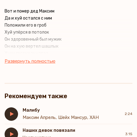
Вот и помер дед Максим
Да и хуй остался с ним
Положили его в гроб
Хуй упёрся в потолок
Он здоровенный был мужик
Он на хую вертел шашлык
Хуем грядки он копал
Хуем грядки поливал
Развернуть полностью
А соседку тётю Зину
Он ебал через корзину
А соседа дядю Гришу
Хуем кинул через крышу
Рекомендуем также
А в гражданскую войну
Он спас дивизию одну
Немцы наших окружили
Малибу
2:24
Немцы наших перебили
Максим Апрель, Шейх Мансур, ХАН
А дед ширинку расстегнул
Наших девок повязали
И хуй над речкой протянул
3:15