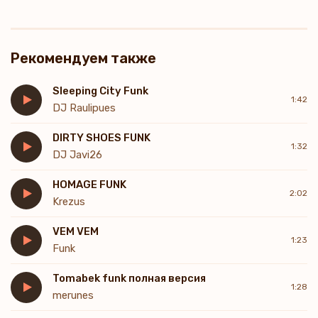
Рекомендуем также
Sleeping City Funk
1:42
DJ Raulipues
DIRTY SHOES FUNK
1:32
DJ Javi26
HOMAGE FUNK
2:02
Krezus
VEM VEM
1:23
Funk
Tomabek funk полная версия
1:28
merunes