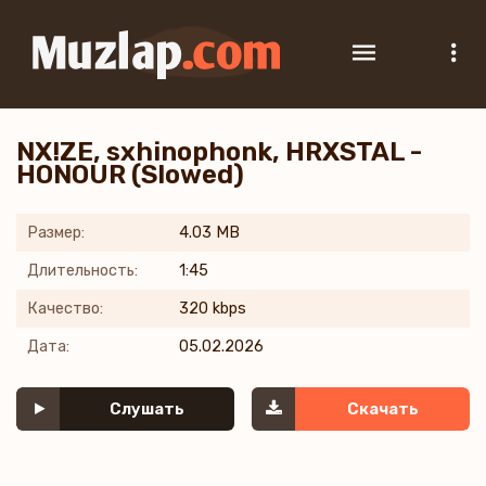
NX!ZE, sxhinophonk, HRXSTAL -
HONOUR (Slowed)
Размер:
4.03 MB
Длительность:
1:45
Качество:
320 kbps
Дата:
05.02.2026
Слушать
Скачать