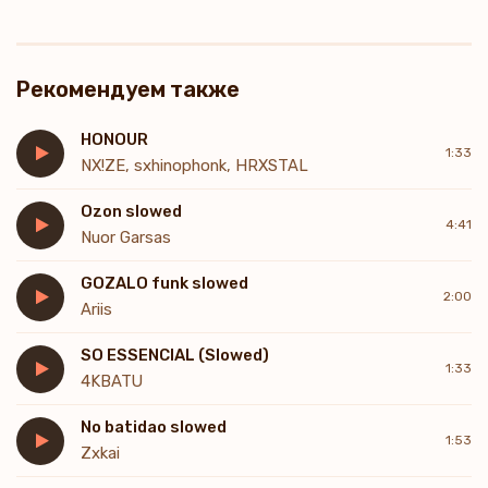
Рекомендуем также
HONOUR
1:33
NX!ZE, sxhinophonk, HRXSTAL
Ozon slowed
4:41
Nuor Garsas
GOZALO funk slowed
2:00
Ariis
SO ESSENCIAL (Slowed)
1:33
4KBATU
No batidao slowed
1:53
Zxkai