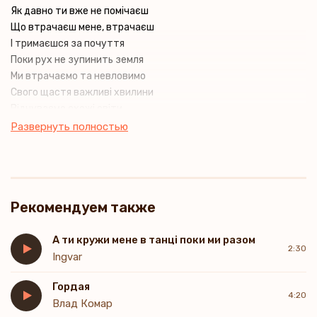
Як давно ти вже не помічаєш
Що втрачаєш мене, втрачаєш
І тримаєшся за почуття
Поки рух не зупинить земля
Ми втрачаємо та невловимо
Свого щастя важливі хвилини
Відчуваємо схожі світи
Ми в обіймах у самоти
Развернуть полностью
Як тепер зрозуміти тобі
Щастя мало лиш просто знайти
Не ловити, не стерегти
А для двох назавжди зберегти
Рекомендуем также
Поцілунки не планують втечу
Може, знов у осінній вечір
Ти імʼя прошепочеш, але
А ти кружи мене в танці поки ми разом
2:30
Вже не знайдеш поруч мене
Ingvar
Я люблю тебе, і, можливо
Гордая
Це як танець у холодну зливу
4:20
Влад Комар
Коли дощ усі фарби змішав