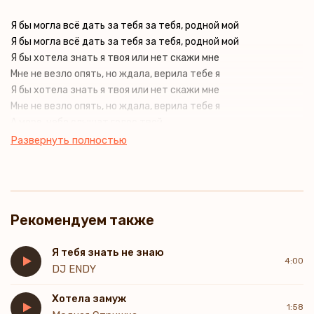
Я бы могла всё дать за тебя за тебя, родной мой
Я бы могла всё дать за тебя за тебя, родной мой
Я бы хотела знать я твоя или нет скажи мне
Мне не везло опять, но ждала, верила тебе я
Я бы хотела знать я твоя или нет скажи мне
Мне не везло опять, но ждала, верила тебе я
А море, небо слышат голос твой
Я иду, ты навеки будешь лишь моим
Развернуть полностью
Ты навеки будешь лишь
Ты навеки, ты навеки, ты навеки ты навеки
Ты навеки, ты навеки, ты навеки, ты
Я бы хотела знать я твоя или нет скажи мне
Рекомендуем также
Я тебя знать не знаю
4:00
DJ ENDY
Хотела замуж
1:58