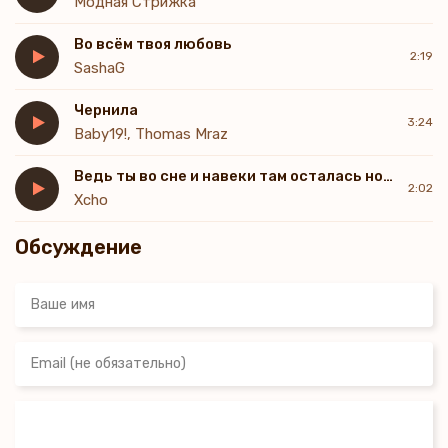
Модная Стрижка
Во всём твоя любовь
2:19
SashaG
Чернила
3:24
Baby19!, Thomas Mraz
Ведь ты во сне и навеки там осталась новая версия
2:02
Xcho
Обсуждение