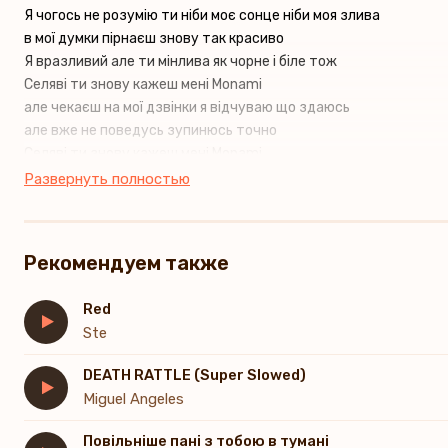
Я чогось не розумію ти ніби моє сонце ніби моя злива
в мої думки пірнаєш знову так красиво
Я вразливий але ти мінлива як чорне і біле тож
Селяві ти знову кажеш мені Monami
але чекаєш на мої дзвінки я відчуваю що здаюсь
але вже не поведусь зупинюсь точно
Селяві ти знову кажеш мені Monami
але чекаєш на мої дзвінки залиш цей двіж
Развернуть полностью
If i give you my heart, will you break it again?
If I call tonight, will you still be a friend again again
f i give you my heart, will you break it again?
Рекомендуем также
If I call tonight, will you still be a friend again again
Red
Ste
DEATH RATTLE (Super Slowed)
Miguel Angeles
Повільніше пані з тобою в тумані