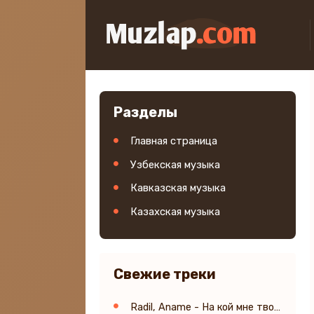
Разделы
Главная страница
Узбекская музыка
Кавказская музыка
Казахская музыка
Свежие треки
Radil, Aname - На кой мне твоя любовь