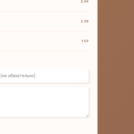
2:49
2:38
1:59