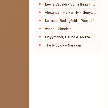
Lewis Capaldi - Something In The Heavens
Alexander, My Family - Девушка-сон
Natasha Bedingfield - Pocketful of Sunshine
Vache - Mandela
FloyyMenor, Ozuna & Anitta - Gata Only (Remix)
The Prodigy - Narayan