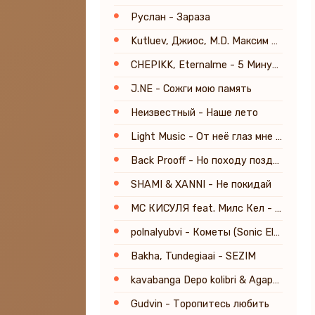
Руслан - Зараза
Kutluev, Джиос, M.D. Максим Данилов - Больше так не скучай (Remix)
CHEPIKK, Eternalme - 5 Минут назад (Remix)
J.NE - Сожги мою память
Неизвестный - Наше лето
Light Music - От неё глаз мне не отвести
Back Prooff - Но походу поздно
SHAMI & XANNI - Не покидай
МС КИСУЛЯ feat. Милс Кел - Среда
polnalyubvi - Кометы (Sonic Elysium Remix)
Bakha, Tundegiaai - SEZIM
kavabanga Depo kolibri & Agape - Любов, як осінь
Gudvin - Торопитесь любить