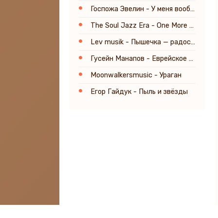
Госпожа Эвелин - У меня вообще всё отлично
The Soul Jazz Era - One More Bell
Lev musik - Пышечка — радость души
Гусейн Манапов - Еврейское танго
Moonwalkersmusic - Ураган
Егор Гайдук - Пыль и звёзды