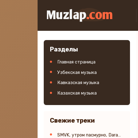
Разделы
Главная страница
Узбекская музыка
Кавказская музыка
Казахская музыка
Свежие треки
SMVK, утром пасмурно, Daram Dam - Дойду до тебя 2.0