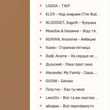
LOOGA - ТЖР
KLER - Над хмарами (The Budchuk Remix)
BLOODSET, Sagath - Кукушка
Мальбэк & Сюзанна - Жду тебя
AGAYAN, Апология - Амбиции
Казян - Странная пятница
Radil, Aname - На сердце не таяло
Дульский - Пока горит окно
Alexander, My Family - Саша, ты моя любовь
GUDINI - Бензин
Полутон - Как ты меня
LeoniDъ - Всё та же смуглая луна
айскрин - Всё перечёркнуто