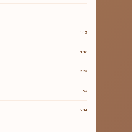
1:43
1:42
2:28
1:30
2:14