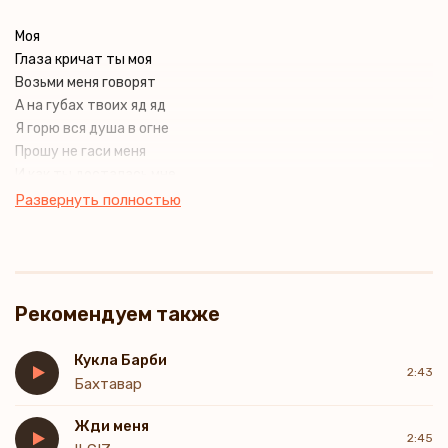
Моя
Глаза кричат ты моя
Возьми меня говорят
А на губах твоих яд яд
Я горю вся душа в огне
Прошу не гаси меня
И как ты досталась мне
Такая красивая
Развернуть полностью
Уйдешь от меня в туман
Шальная свободная
Я снова найду тебя там
Моя путеводная
Рекомендуем также
Горю вся душа в огне
Прошу не гаси меня
И как ты досталась мне
Кукла Барби
2:43
Такая красивая
Бахтавар
Уйдешь от меня в туман
Жди меня
Шальная свободная
2:45