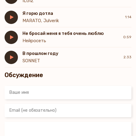
ILGIZ
Я снова найду тебя там
Моя путеводная
Я горю дотла
Моя моя моя моя
1:14
MARATO, Julverik
Такая красивая
Моя моя моя моя
Не бросай меня я тебя очень люблю
0:59
Нейросеть
В прошлом году
2:33
SONNET
Обсуждение