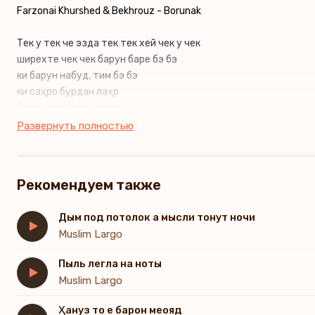
Farzonai Khurshed & Bekhrouz - Borunak
Тек у тек че эзда тек тек хей чек у чек
ширехте чек чек барун баре бэ бэ
ки барун набуд, тим бэ бэ
ки саҳро бурдан лаҳр
барун нари́зи ру капар
туй чатарам, туй равар
Развернуть полностью
барун барун барун барун
яле яле яле яле яле яле
Рекомендуем также
дари делу шуда тек тек
Дым под потолок а мысли тонут ночи
баран ба ҷони мо чек чек
Muslim Largo
хуб у қашанг у меҳрбонӣ
чики чики зебуй боронӣ
Пыль легла на ноты
Muslim Largo
иншоллоҳ боронӣ
мошоллоҳ боронӣ
Ҳануз то е барон меояд