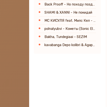
Back Prooff - Но походу поздно
SHAMI & XANNI - Не покидай
МС КИСУЛЯ feat. Милс Кел - Среда
polnalyubvi - Кометы (Sonic Elysium Remix)
Bakha, Tundegiaai - SEZIM
kavabanga Depo kolibri & Agape - Любов, як осінь