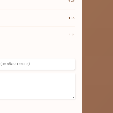
2:42
1:53
4:14