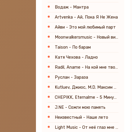
Водаж - Мантра
Artvenka - Ай, Пока Я Не Жена
Айви - Это мой любимый парт
Moonwalkersmusic - Новый вираж
Taison - По барам
Катя Чехова - Ладно
Radil, Aname - На кой мне твоя любовь
Руслан - Зараза
Kutluev, Джиос, M.D. Максим Данилов - Больше так не скучай (Remix)
CHEPIKK, Eternalme - 5 Минут назад (Remix)
J.NE - Сожги мою память
Неизвестный - Наше лето
Light Music - От неё глаз мне не отвести