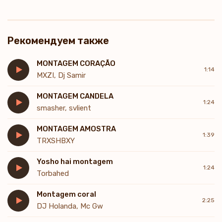
Рекомендуем также
MONTAGEM CORAÇÃO
1:14
MXZI, Dj Samir
MONTAGEM CANDELA
1:24
smasher, svlient
MONTAGEM AMOSTRA
1:39
TRXSHBXY
Yosho hai montagem
1:24
Torbahed
Montagem coral
2:25
DJ Holanda, Mc Gw