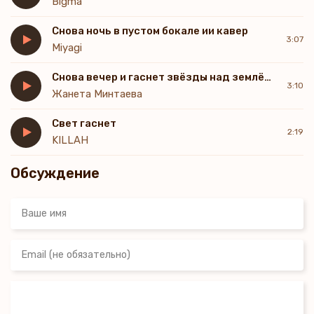
Bigma
Снова ночь в пустом бокале ии кавер
3:07
Miyagi
Снова вечер и гаснет звёзды над землёю я
3:10
Жанета Минтаева
Свет гаснет
2:19
KILLAH
Обсуждение