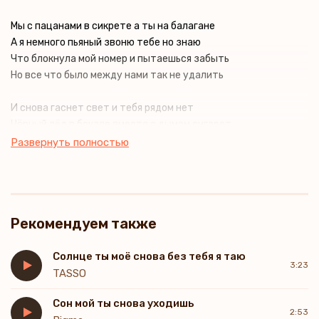
Мы с пацанами в сикрете а ты на балагане
А я немного пьяный звоню тебе но знаю
Что блокнула мой номер и пытаешься забыть
Но все что было между нами так не удалить
И снова гаснет свет и тебя рядом нет
Чёрный лёд в бокале вместе с дымом сигарет
Опять кричу им вслед
Развернуть полностью
Рекомендуем также
Солнце ты моё снова без тебя я таю
3:23
TASSO
Сон мой ты снова уходишь
2:53