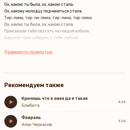
Ох, какою ты была, ох, какою стала.
Ох, какому молодцу подчиняться стала.
Тир-лима, тир-ли-лима, тир-лима, тир-лима.
Ох, какою ты была, ох, какою стала.
Приезжали тебя сватать на гнидой кобыле.
Барахло твоё забрали, о тебе забыли.
Тир-лима, тир-ли-лима, тир-лима, тир-лима.
Тир-лима, тир-ли-лима, хорошая моя.
Развернуть полностью
Сыпало, посыпало, погода за погодою.
Не гони за красотой, а не за природою.
Рекомендуем также
Кричишь что я змея да я такая
4:24
Бомбита
Февраль
3:06
Алан Черкасов