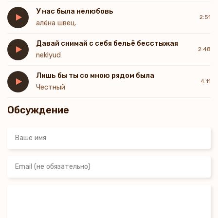
У нас была нелюбовь
2:51
алёна швец.
Давай снимай с себя бельё бесстыжая
2:48
neklyud
Лишь бы ты со мною рядом была
4:11
Честный
Обсуждение