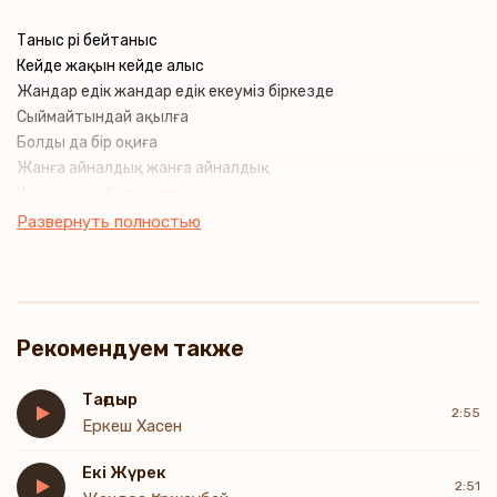
Таныс әрі бейтаныс
Кейде жақын кейде алыс
Жандар едік жандар едік екеуміз біркезде
Сыймайтындай ақылға
Болды да бір оқиға
Жанға айналдық жанға айналдық
Шын ғашық бұл кезде
Развернуть полностью
Сенсіз мүмкін емес күн күн емес
Ай емес ай маған
Қолдарыңнан сенің ұстап тұрып
Сен жайлы ойланам
Рекомендуем также
Сенсіз өмір елес өмір емес
Қызықсыз айналам
Тағдыр
2:55
Қолдарыңнан сенің ұстап тұрып
Еркеш Хасен
Мәңгіге байланам
Екі Жүрек
2:51