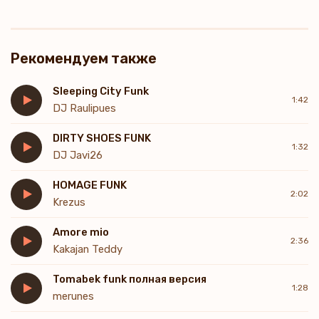
Рекомендуем также
Sleeping City Funk
1:42
DJ Raulipues
DIRTY SHOES FUNK
1:32
DJ Javi26
HOMAGE FUNK
2:02
Krezus
Amore mio
2:36
Kakajan Teddy
Tomabek funk полная версия
1:28
merunes