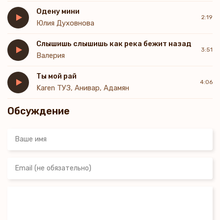
Ставят все сто лишь на меня
Одену мини
Но-но всё же
2:19
Юлия Духовнова
Слышишь слышишь как река бежит назад
3:51
Валерия
Ты мой рай
4:06
Karen ТУЗ, Анивар, Адамян
Обсуждение