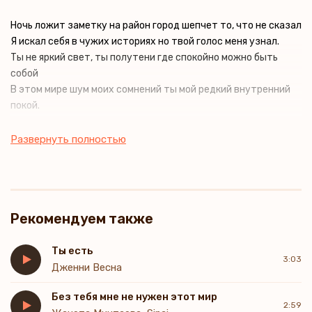
Ночь ложит заметку на район город шепчет то, что не сказал
Я искал себя в чужих историях но твой голос меня узнал.
Ты не яркий свет, ты полутени где спокойно можно быть
собой
В этом мире шум моих сомнений ты мой редкий внутренний
покой.
Гайяне между небом и землёй я иду, не зная, где конец но
Развернуть полностью
знаю, ты со мной.
Гайяне, даже если мир устал, я нашёл в твоей тишине то чего
всегда искал.
Мы не строим громких обещаний, не рисуем лишних картин
Рекомендуем также
Иногда достаточно дыхания, чтобы чувствовать не один я
Я не святой и не потерян, просто иду, как умею жить
Ты есть
3:03
Если путь мой будет проверен, я хочу с тобой его пройти
Дженни Весна
Говорят любовь это слабость, но я стал сильнее с тобой
Без тебя мне не нужен этот мир
Гайяне если завтра станет темно, я сохраню этот свет
2:59