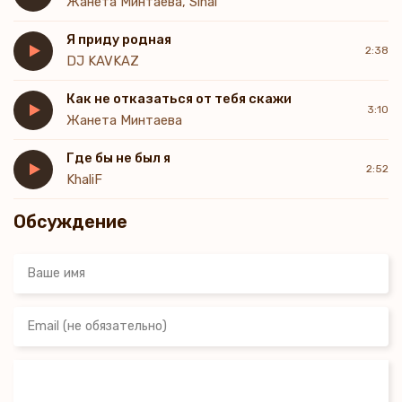
Жанета Минтаева, Sinai
внутри
Твоё имя и тепло, Гайяне, без лишних слов и ролей
Я приду родная
Если сердце знает дорогу, значит, я иду к тебе
2:38
DJ KAVKAZ
Тишина знает больше, чем звук
Как не отказаться от тебя скажи
3:10
Жанета Минтаева
Где бы не был я
2:52
KhaliF
Обсуждение