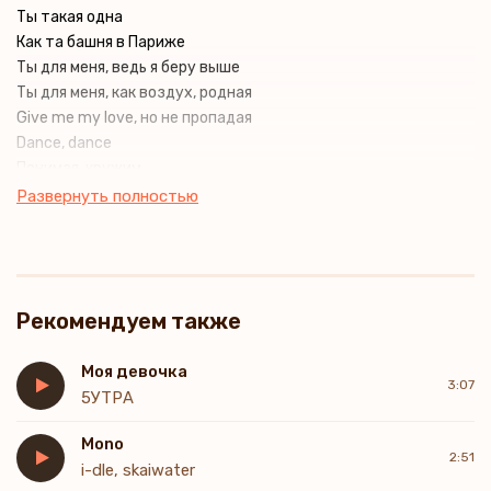
Ты такая одна
Как та башня в Париже
Ты для меня, ведь я беру выше
Ты для меня, как воздух, родная
Give me my love, но не пропадая
Dance, dance
Понимая, кружим
Stance, stance
Развернуть полностью
Остывает ужин
Сердце стучало под ноты мая
Хочу любви, но не понимая
Где искать и как найти
Рекомендуем также
Я потеряюсь в памяти
Каждый раз от бед тебя укрою
Dancing in the dust spinning in the night
Моя девочка
3:07
Every move you make sets the world alight
5УТРА
Dancing in the dust like we’ve just begun
Mono
Hearts collide as one under no one’s sun
2:51
i-dle, skaiwater
Ты яркими глазами