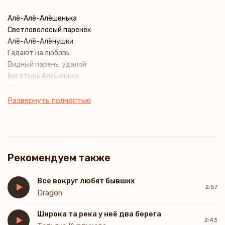
Алё-Алё-Алёшенька
Светловолосый паренёк
Алё-Алё-Алёнушки
Гадают на любовь
Видный парень, удалой
Богатырь Алёшенька
Для меня всё песни про любовь поёт
А девчонки все вокруг
Развернуть полностью
Ему улыбаются
Каждая в душе мечтает
С ним пойдёт
Алё-Алё-Алёшенька
Рекомендуем также
Светловолосый паренёк
Алё-Алё-Алёнушки
Гадают на любовь
Все вокруг любят бывших
2:57
Алё-Алё-Алёшенька
Dragon
Ты проводи меня домой
Широка та река у неё два берега
Такой один хорошенький
2:43