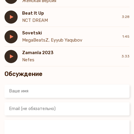
Женская версия
Beat It Up
3:28
NCT DREAM
Sovetski
1:45
MegaBeatsZ, Eyyub Yaqubov
Zamanla 2023
3:33
Nefes
Обсуждение