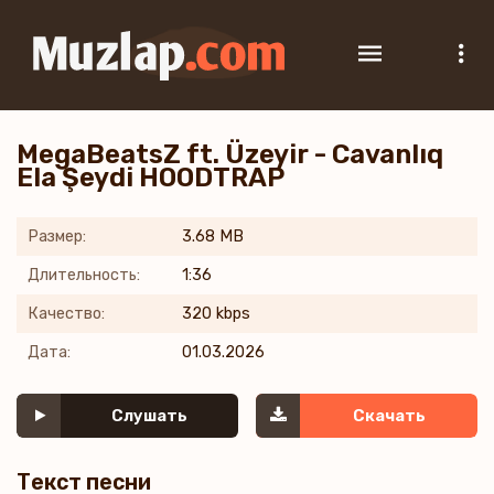
MegaBeatsZ ft. Üzeyir - Cavanlıq
Ela Şeydi HOODTRAP
Размер:
3.68 MB
Длительность:
1:36
Качество:
320 kbps
Дата:
01.03.2026
Слушать
Скачать
Текст песни