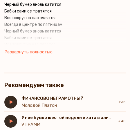
Черный бумер вновь катится
Бабки сами се тратятся
Все вокруг на нас пялятся
Всегда в центре по пятницам
Черный бумер вновь катится
Бабки сами се тратятся
Все вокруг на нас пялятся
Всегда в центре по пятницам
Развернуть полностью
На мне черная куртка
А на ней черная юбка
И вышли мы на прогулку
Но оказались за городом
Рекомендуем также
Сегодня будем в номере
Вчера не знал ее номера
Ночью будем знакомыми
ФИНАНСОВО НЕГРАМОТНЫЙ
1:38
Молодой Платон
У неё Бумер шестой модели и хата в элитном посёлке
3:48
9 ГРАММ