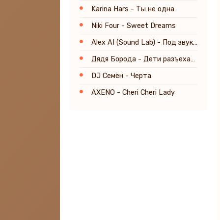
Karina Hars - Ты не одна
Niki Four - Sweet Dreams
Alex AI (Sound Lab) - Под звуки Sade
Дядя Борода - Дети разъехались
DJ Семён - Черта
AXENO - Cheri Cheri Lady