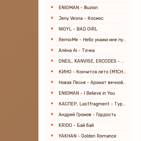
ENIGMAN - Illuzion
Jeny Vesna - Космос
NIGYL - BAD GIRL
RemixMe - Небо укажи мне путь
Алёна Ai - Точка
ONEIL, KANVISE, ERCODES - Stepping into Light
КИНО - Кончится лето (M1CH3L P. & Red Line Remix) Radio Version
Новая Песня - Аромат вечной любви
ENIGMAN - I Believe in You
КАСПЕР, Lastfragment - Туристы (Slowed Phonk Remix)
Андрей Громов - Гордость
KRIDO - Бай бай
YAKHAN - Golden Romance