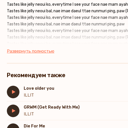
Tastes like jelly neoui ko, everytime I see your face nae mam aya
Tastes like jelly neoui bal, nae imae daeul ttae nunmuri ping, paw 
Tastes like jelly neoui ko, everytime I see your face nae mam aya
Tastes like jelly neoui bal, nae imae daeul ttae nunmuri ping, paw
Tastes like jelly neoui ko, everytimе I see your face nae mam aya
Tastеs like jelly neoui bal, nae imae daeul ttae nunmuri ping, paw 
Tastes like jelly neoui ko, everytime I see your face nae mam aya
Tastes like jelly neoui bal, nae imae daeul ttae nunmuri ping, paw
Развернуть полностью
Jo(eun) a(chim) hae, munape
Gamanhi seo, jal gatdaorae (Oh, you)
Рекомендуем также
Midnight blues, jeomeolli
Ne meoril sseudadeumeo dallae
Love older you
ILLIT
Pogeunhan ibul sok, neon naui imal tok
Eoreum gateun paw, ibul bakkeun too dangerous
GRWM (Get Ready With Me)
Maeil bam, neoneun kkok, naui begaee pook
ILLIT
Um, ireonagi sileo, kkori, jameul deo bureuneungeol
Die For Me