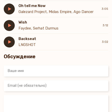
흉진 손 맞잡고 keep steppin'
Oh tell me Now
두려움 속 서로를 발견했지
3:05
Galezard Project, Midas Empire, Ago Dancer
자매를 위하여
Sing along 이건 "FEARLESS 2.0", woah, woah, oh
Wish
3:12
Faydee, Serhat Durmus
Backseat
3:02
LNGSHOT
Обсуждение