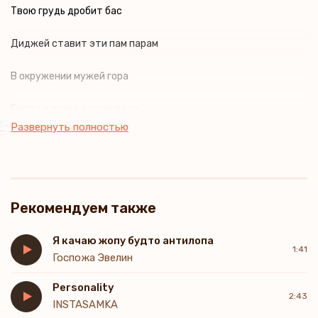
Твою грудь дробит бас
Диджей ставит эти пам парам
В окружении мужей гора
Будто в лавке оливандера
Развернуть полностью
Но я не такой, у меня свой подход-подкат
Рефери поднимет твой master card
Рекомендуем также
Показав, что ты богата так
Что черта с два
Я качаю жопу будто антилопа
1:41
Госпожа Эвелин
Разделишь эту ночь со мной
Personality
2:43
INSTASAMKA
И я проснусь в поту один