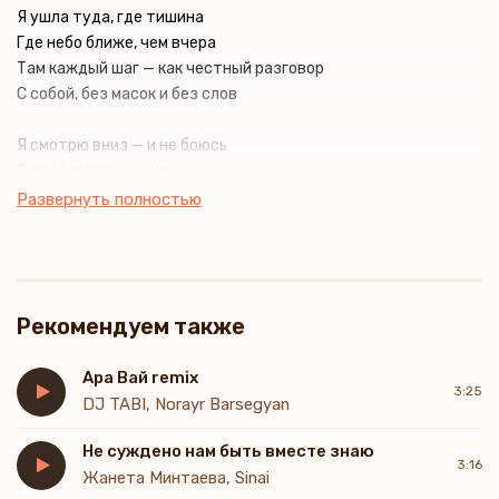
Я ушла туда, где тишина
Где небо ближе, чем вчера
Там каждый шаг — как честный разговор
С собой, без масок и без слов
Я смотрю вниз — и не боюсь
Я этой высоты учусь
Любить не криком, а тишиной
Развернуть полностью
И быть собой, когда ты со мной
Если любовь уходит, я не плачу зря
Горы покажут путь туда, где я
Рекомендуем также
Sararara-ra
Там где сердце устало ждать
Горы научат меня дышать
Ара Вай remix
3:25
И запоет душа
DJ TABI, Norayr Barsegyan
Sararara-ra
Не суждено нам быть вместе знаю
Горы знают, как боль унять
3:16
Жанета Минтаева, Sinai
И вернуть к себе опять