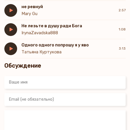
не ревнуй
2:57
Mary Gu
Не лезьте в душу ради Бога
1:08
IrynaZavadska888
Одного одного попрошу я у яво
3:13
Татьяна Куртукова
Обсуждение