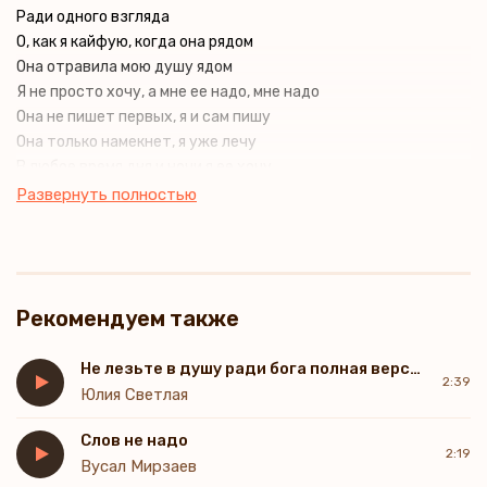
Ради одного взгляда
О, как я кайфую, когда она рядом
Она отравила мою душу ядом
Я не просто хочу, а мне ее надо, мне надо
Она не пишет первых, я и сам пишу
Она только намекнет, я уже лечу
В любое время дня и ночи я ее хочу
Дьяволу душу продам за ее красоту
Развернуть полностью
И на других мне всё равно
Меня лишь к одной тянет дано
И я готов бороться за свою любовь
Хотя бы на пару минут я заеду вновь
Рекомендуем также
Не лезьте в душу ради бога полная версия
2:39
Юлия Светлая
Слов не надо
2:19
Вусал Мирзаев