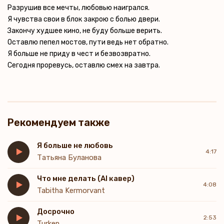
Разрушив все мечты, любовью наигрался.
Я чувства свои в блок закрою с болью двери.
Закончу худшее кино, не буду больше верить.
Оставлю пепел мостов, пути ведь нет обратно.
Я больше не приду в чест и безвозвратно.
Сегодня проревусь, оставлю смех на завтра.
Рекомендуем также
Я больше не любовь
4:17
Татьяна Буланова
Что мне делать (AI кавер)
4:08
Tabitha Kermorvant
Досрочно
2:53
Turken