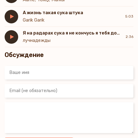
А жизнь такая сука штука
5:03
Garik Garik
Я на радарах сука я не кончусь я тебя достану сука
2:36
лучнадежды
Обсуждение