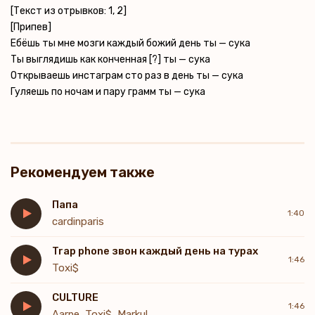
[Текст из отрывков: 1, 2]
[Припев]
Ебёшь ты мне мозги каждый божий день ты — сука
Ты выглядишь как конченная [?] ты — сука
Открываешь инстаграм сто раз в день ты — сука
Гуляешь по ночам и пару грамм ты — сука
Рекомендуем также
Папа
1:40
cardinparis
Trap phone звон каждый день на турах
1:46
Toxi$
CULTURE
1:46
Aarne, Toxi$, Markul