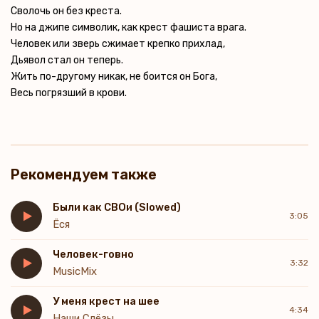
Сволочь он без креста.
Но на джипе символик, как крест фашиста врага.
Человек или зверь сжимает крепко прихлад,
Дьявол стал он теперь.
Жить по-другому никак, не боится он Бога,
Весь погрязший в крови.
Рекомендуем также
Были как СВОи (Slowed)
3:05
Ёся
Человек-говно
3:32
MusicMix
У меня крест на шее
4:34
Наши Слёзы