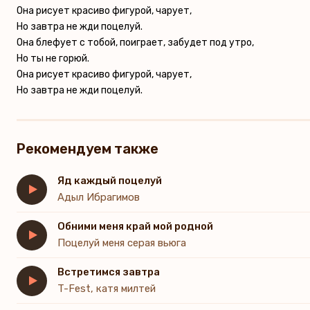
Она рисует красиво фигурой, чарует,
Но завтра не жди поцелуй.
Она блефует с тобой, поиграет, забудет под утро,
Но ты не горюй.
Она рисует красиво фигурой, чарует,
Но завтра не жди поцелуй.
Рекомендуем также
Яд каждый поцелуй
Адыл Ибрагимов
Обними меня край мой родной
Поцелуй меня серая вьюга
Встретимся завтра
T-Fest, катя милтей