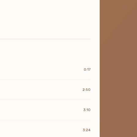
0:17
2:50
3:10
3:24