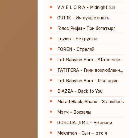
V A E L O R A - Midnight run
GUT1K - Им лучше знать
Голос Рифм - Три богатыря
Luzion - Не грусти
FOREN - Стреляй
Let Babylon Burn - Static select
TATITERA - Гимн возлюбленному
Let Babylon Burn - Rise again
DIAZZA - Back to You
Murad Black, Shano - За любовь
Мэтч - Вокзалы
GORODA, ДМЦ - Не звони
Mekhman - Сын — это я