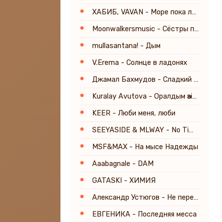
ХАБИБ, VAVAN - Море пока лето (prod. Fargo)
Moonwalkersmusic - Сёстры по сердцу
mullasantana! - Дым
V.Erema - Солнце в ладонях
Джамал Бахмудов - Сладкий яд твоей любви
Kuralay Avutova - Оралдым өзіме
KEER - Люби меня, люби
SEEYASIDE & MLWAY - No Time For Love
MSF&MAX - На мысе Надежды
Aaabagnale - DAM
GATASKI - ХИМИЯ
Александр Устюгов - Не перевернется мир
ЕВГЕНИКА - Последняя месса