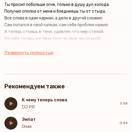
Ты просил побольше огня, только в душу дул холода.
Получил сполна от меня и бледнеешь ты от стыда.
Все слова в один карман, а дело в другой сложил.
Сам попался в свой капкан, сам себе проблем нажил.
А теперь стоишь в тени, удивлён, что мир стеной.
На себя теперь взгляни, получи свой чек родной.
За что боролся, на то и напоролся.
Развернуть полностью
Рекомендуем также
К чему теперь слова
3:58
DJ PR
Эмпат
0:44
Оная