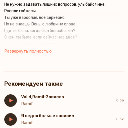
Не нужно задавать лишних вопросов, улыбайся мне,
Расплетай косы.
Ты уже взрослая, всё серьёзно.
Но не знаешь, Вень, о любви ни слова.
Где ты была, когда был беззаботен?
С кем ты была, если сейчас нас двое?
Она упала на пол, на полу уже кол.
Эта дама знает мой вес, у неё жёсткий интерес.
Развернуть полностью
Рекомендуем также
Valid,Ramil-Зависла
0:36
Ramil’
Я седня больше зависим
0:32
Ramil’