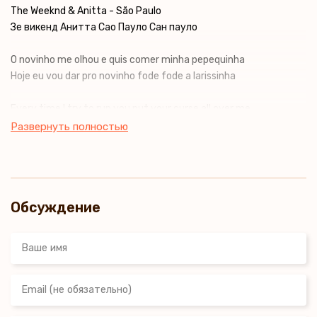
The Weeknd & Anitta - São Paulo
Зе викенд Анитта Сао Пауло Сан пауло
O novinho me olhou e quis comer minha pepequinha
Hoje eu vou dar pro novinho fode fode a larissinha
Every time I try to run you put your curse all over me
I surrender at your feet baby put it all on me
Развернуть полностью
Every time I try to pray you away you got me on my knees
I surrender at your feet baby put it all on me
Обсуждение