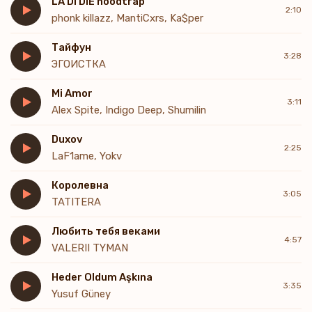
LA DI DIE hoodtrap
2:10
phonk killazz, MantiCxrs, Ka$per
Тайфун
3:28
ЭГОИСТКА
Mi Amor
3:11
Alex Spite, Indigo Deep, Shumilin
Duxov
2:25
LaF1ame, Yokv
Королевна
3:05
TATITERA
Любить тебя веками
4:57
VALERII TYMAN
Heder Oldum Aşkına
3:35
Yusuf Güney