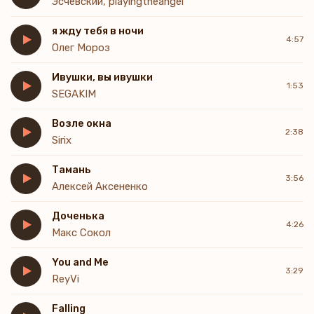
Эсчевский, playingtheangel
я жду тебя в ночи
4:57
Олег Мороз
Ивушки, вы ивушки
1:53
SEGAKIM
Возле окна
2:38
Sirix
Тамань
3:56
Алексей Аксененко
Доченька
4:26
Макс Сокол
You and Me
3:29
ReyVi
Falling