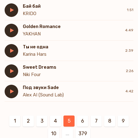
Бай бай
1:51
KRIDO
Golden Romance
4:49
YAKHAN
Ты не одна
2:39
Karina Hars
Sweet Dreams
2:26
Niki Four
Под звуки Sade
4:42
Alex AI (Sound Lab)
1
2
3
4
5
6
7
8
9
10
...
379