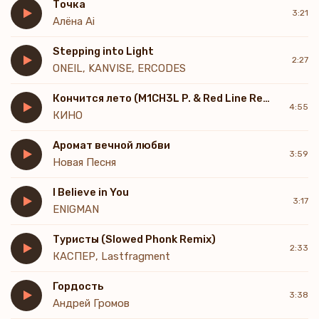
Точка
3:21
Алёна Ai
Stepping into Light
2:27
ONEIL, KANVISE, ERCODES
Кончится лето (M1CH3L P. & Red Line Remix) Radio Version
4:55
КИНО
Аромат вечной любви
3:59
Новая Песня
I Believe in You
3:17
ENIGMAN
Туристы (Slowed Phonk Remix)
2:33
КАСПЕР, Lastfragment
Гордость
3:38
Андрей Громов