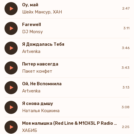
Оу, май
2:47
Шейх Мансур, ХАН
Farewell
3:11
DJ Monsy
Я Дождалась Тебя
3:46
Artvenka
Питер навсегда
3:43
Пакет конфет
Ой, Не Вспомнила
3:13
Artvenka
Я снова дышу
3:08
Наталья Кошкина
Моя малышка (Red Line & M1CH3L P Radio Remix)
2:25
ХАБИБ