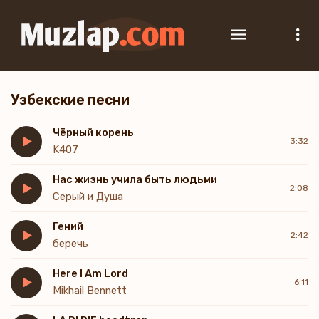
Узбекские песни
Чёрный корень
3:32
K407
Нас жизнь учила быть людьми
2:08
Серый и Душа
Гений
2:42
беречь
Here I Am Lord
6:11
Mikhail Bennett