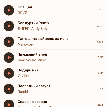
Обещай
3:10
BRVZ
Без куртки Remix
3:04
ДИГЕР, Andy Shik
Танюш, ты выйдешь за меня
0:28
Maksvibe
Пылающий змей
3:57
Bear Sound Music
Подари мне
2:41
Z1Y1X1
Последний август
0:13
Rambl
Спаси и сохрани
2:25