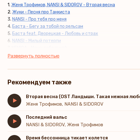
1.
Женя Трофимов, NANSI & SIDOROV - Вторая весна
2.
Жуки - Песня про Танкиста
3.
NANSI - Про тебя про меня
4.
Баста - Бегу за тобой по рельсам
5.
Баста feat. Дворецкая - Любовь и страх
6.
NANSI - Милый потерпи
7.
NEMIGA - Машу тебе рукой
8.
NANSI & SIDOROV, Женя Трофимов - Последний вальс
Развернуть полностью
9.
NANSI, SIDOROV - Время бессонница тикает колется
10.
Женя Трофимов, Комната культуры, NANSI & SIDOROV - Осе
11.
Катя, Лёша - Болит душа от потерь
Рекомендуем также
12.
просто Лера - Я уйду после рассвета
13.
7 Станций - А ты найди меня живым
Вторая весна (OST Ландыши. Такая нежная люб
14.
Ландыши Вторая Весна - Мы искали себя в окнах
Женя Трофимов, NANSI & SIDOROV
15.
Ландыши Вторая Весна - У боли нету языка
16.
NEMIGA - Псих
Последний вальс
NANSI & SIDOROV, Женя Трофимов
Время бессонница тикает колется