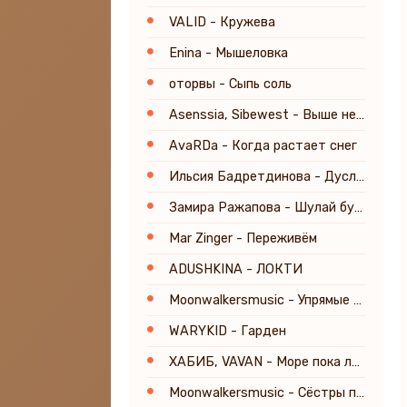
VALID - Кружева
Enina - Мышеловка
оторвы - Сыпь соль
Asenssia, Sibewest - Выше неба
AvaRDa - Когда растает снег
Ильсия Бадретдинова - Дуслык
Замира Ражапова - Шулай булыр
Mar Zinger - Переживём
ADUSHKINA - ЛОКТИ
Moonwalkersmusic - Упрямые глаза
WARYKID - Гарден
ХАБИБ, VAVAN - Море пока лето (prod. Fargo)
Moonwalkersmusic - Сёстры по сердцу