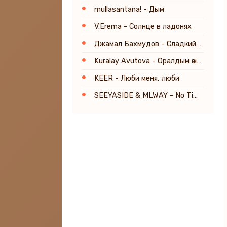
mullasantana! - Дым
V.Erema - Солнце в ладонях
Джамал Бахмудов - Сладкий яд твоей любви
Kuralay Avutova - Оралдым өзіме
KEER - Люби меня, люби
SEEYASIDE & MLWAY - No Time For Love