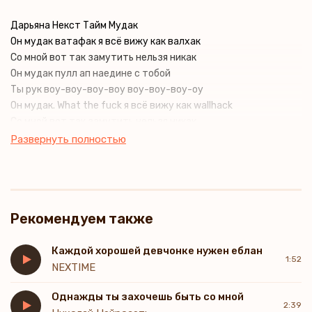
Дарьяна Некст Тайм Мудак
Он мудак ватафак я всё вижу как валхак
Со мной вот так замутить нельзя никак
Он мудак пулл ап наедине с тобой
Ты рук воу-воу-воу-воу воу-воу-воу-оу
Он мудак. What the fuck я всё вижу как wallhack
Со мной вот так замутить нельзя никак
Он мудак pull up наедине с тобой
Развернуть полностью
Ты рук воу-воу-воу-оу, воу-воу-воу-оу
Рекомендуем также
Каждой хорошей девчонке нужен еблан
1:52
NEXTIME
Однажды ты захочешь быть со мной
2:39