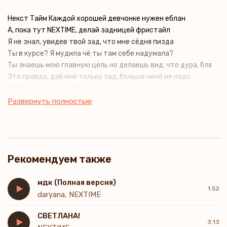
Некст Тайм Каждой хорошей девчонке нужен еблан
А, пока тут NEXTIME, делай задницей фристайл
Я не знал, увидев твой зад, что мне сёдня пизда
Ты в курсе? Я мудила чё ты там себе надумала?
Ты знаешь мою главную цель но делаешь вид, что дура, бля
Это правда, дай мне только зад, больше ничё не надо
Твоя мать сказала это кто, доча ты же не шмара
Мудак и гондон это то, в чём ты точно права
Развернуть полностью
Каждой хорошей девчонке нужен еблан
Рекомендуем также
мдк (Полная версия)
1:52
daryana, NEXTIME
СВЕТЛАНА!
3:13