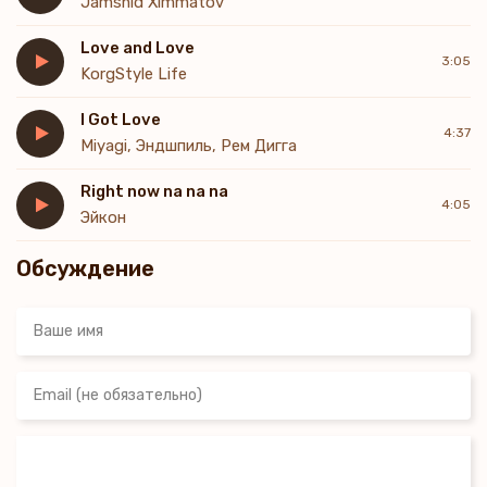
Jamshid Ximmatov
Love and Love
3:05
KorgStyle Life
I Got Love
4:37
Miyagi, Эндшпиль, Рем Дигга
Right now na na na
4:05
Эйкон
Обсуждение