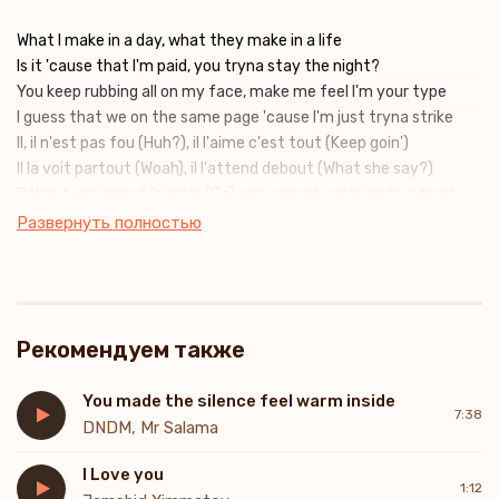
What I make in a day, what they make in a life
Is it 'cause that I'm paid, you tryna stay the night?
You keep rubbing all on my face, make me feel I'm your type
I guess that we on the same page 'cause I'm just tryna strike
Il, il n'est pas fou (Huh?), il l'aime c'est tout (Keep goin')
Il la voit partout (Woah), il l'attend debout (What she say?)
Debout une rose à la main (Go), non, non plus rien ne le retient
(Ah, ah, ah)
Развернуть полностью
Dans sa love story
Dans sa love story
Dans sa love story
Sa love story
Рекомендуем также
You made the silence feel warm inside
7:38
DNDM, Mr Salama
I Love you
1:12