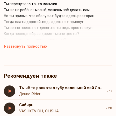
Ты перепутал что-то мальчик
Ты же не ребёнок малый, можешь всё делать сам
Но ты привык, что обслужат будто здесь ресторан
Тогда плати дорогой, ведь здесь нет прислуг
Ты вечно ноешь нет денег, но ты ведь просто скуп
Когда последний раз дарил ты мне цветы?
Или засыпал меня комплиментами?
Только убери, постирай, снова убери
Развернуть полностью
И дай в постели неважно, что голова болит
Ты чё-то раскатал губу маленький мой Лабубу
А не пошёл бы ты куда подальше
Вечно должна ему, я не слуга и не служу
Рекомендуем также
Ты перепутал что-то мальчик
Я не твоя мама, чтоб варить борщи
Убирать подтирать за тобой прости
Ты чё то раскатал губу маленький мой Лабубу
2:17
Я устала за тебя все дела тащить
Денис Rider
И прощать тебе всё из жалости
Сибирь
Ты хочешь жить красиво, но не делать ничего
2:28
VASHKEVICH, OLISHA
Агрессируешь пассивно, будто я тебе никто