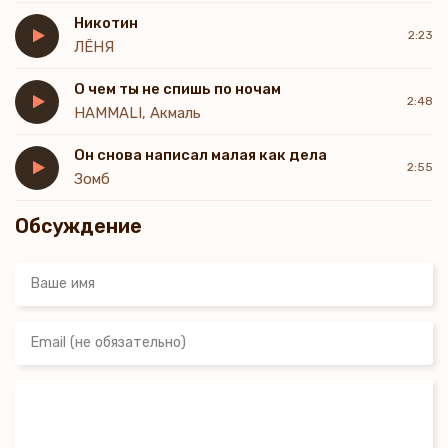
Ты столько требуешь, но что ты мне взамен даешь?
Никотин
Только упрёки и домашний дебош
2:23
ЛЁНЯ
О чем ты не спишь по ночам
2:48
HAMMALI, Акмаль
Он снова написал малая как дела
2:55
Зомб
Обсуждение