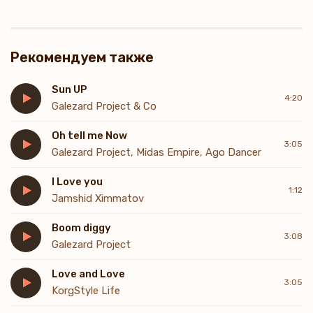
Рекомендуем также
Sun UP
4:20
Galezard Project & Co
Oh tell me Now
3:05
Galezard Project, Midas Empire, Ago Dancer
I Love you
1:12
Jamshid Ximmatov
Boom diggy
3:08
Galezard Project
Love and Love
3:05
KorgStyle Life